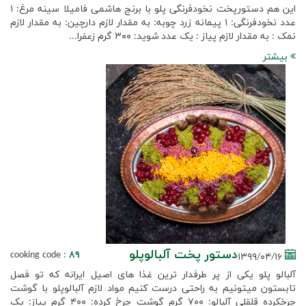
این هم دستورپخت نخودفرنگی پلو با برنج هاشمی فامیلا سینه مرغ: ۱
عدد نخودفرنگی: ۱ پیمانه زرد چوبه: به مقدار لازم دارچین: به مقدار لازم
نمک : به مقدار لازم پیاز : یک عدد شوید: ۳۰۰ گرم زعفرا...
بیشتر
دستور پخت آلبالوپلو
cooking code :
۸۹
۱۳۹۹/۰۴/۱۶
آلبالو پلو یکی از پر طرفدار ترین غذا های اصیل ایرانه که تو فصل
تابستون میتونیم به راحتی درست کنیم مواد لازم آلبالوپلو با گوشت
چرخکرده قلقلی آلبالو: ۷۰۰ گرم گوشت چرخ کرده: ۴۰۰ گرم پیاز: یک